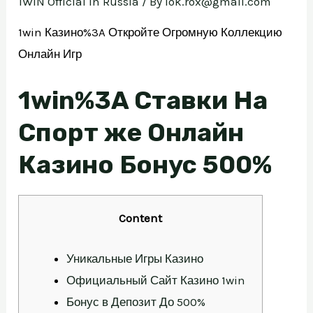
1WIN Official In Russia
/ By
lok.rox@gmail.com
1win Казино%3A Откройте Огромную Коллекцию
Онлайн Игр
1win%3A Ставки На
Cпорт же Онлайн
Казино Бонус 500%
Content
Уникальные Игры Казино
Официальный Сайт Казино 1win
Бонус в Депозит До 500%