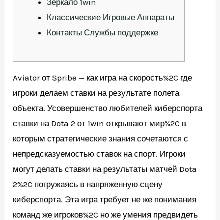
Зеркало 1win
Классические Игровые Аппараты
Контакты Службы поддержке
Aviator от Spribe — как игра на скорость%2C где
игроки делаем ставки на результате полета
объекта. Усовершенство любителей киберспорта
ставки на Dota 2 от 1win открывают мир%2C в
которым стратегические знания сочетаются с
непредсказуемостью ставок на спорт. Игроки
могут делать ставки на результаты матчей Dota
2%2C погружаясь в напряженную сцену
киберспорта. Эта игра требует не же понимания
команд же игроков%2C но же умения предвидеть