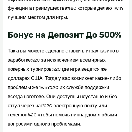
функции а преимущества%2C которые делаю 1win
лучшим местом для игры.
Бонус на Депозит До 500%
Так а вы можете сделано ставки в играх казино в
заработке%2C за исключением всемирных
покерных турниров%2C где игра ведется же
долларах США. Тогда у вас возникнет какие-либо
проблемы же 1win%2C их службе поддержки
всегда наготове. Они доступны неустанно и без
отгул через чат%2C электронную почту или
телефон%2C чтобы помочь пиппардом любыми
вопросами одноиз проблемами.