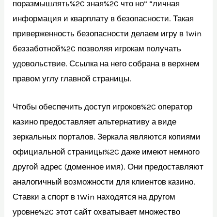
поразмышлять%2C зная%2C что но” “личная
информация и кварплату в безопасности. Такая
приверженность безопасности делаем игру в 1win
беззаботной%2C позволяя игрокам получать
удовольствие. Ссылка на него собрана в верхнем
правом углу главной страницы.
Чтобы обеспечить доступ игроков%2C оператор
казино предоставляет альтернативу а виде
зеркальных порталов. Зеркала являются копиями
официальной страницы%2C даже имеют немного
другой адрес (доменное имя). Они предоставляют
аналогичный возможности для клиентов казино.
Ставки а спорт в 1Win находятся на другом
уровне%2C этот сайт охватывает множество