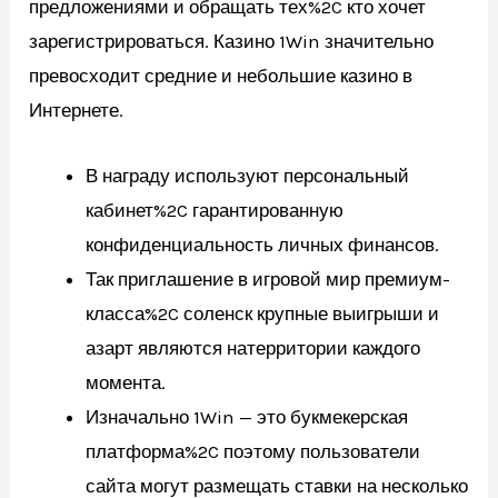
предложениями и обращать тех%2C кто хочет
зарегистрироваться. Казино 1Win значительно
превосходит средние и небольшие казино в
Интернете.
В награду используют персональный
кабинет%2C гарантированную
конфиденциальность личных финансов.
Так приглашение в игровой мир премиум-
класса%2C соленск крупные выигрыши и
азарт являются натерритории каждого
момента.
Изначально 1Win — это букмекерская
платформа%2C поэтому пользователи
сайта могут размещать ставки на несколько