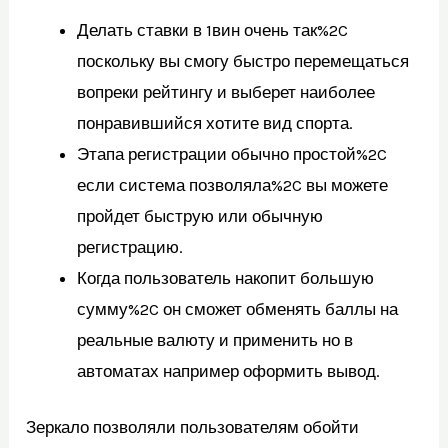
Делать ставки в 1вин очень так%2C
поскольку вы смогу быстро перемещаться
вопреки рейтингу и выберет наиболее
понравившийся хотите вид спорта.
Этапа регистрации обычно простой%2C
если система позволяла%2C вы можете
пройдет быструю или обычную
регистрацию.
Когда пользователь накопит большую
сумму%2C он сможет обменять баллы на
реальные валюту и применить но в
автоматах например оформить вывод.
Зеркало позволяли пользователям обойти