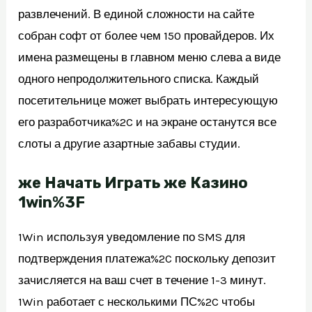
развлечений. В единой сложности на сайте
собран софт от более чем 150 провайдеров. Их
имена размещены в главном меню слева а виде
одного непродолжительного списка. Каждый
посетительнице может выбрать интересующую
его разработчика%2C и на экране останутся все
слоты а другие азартные забавы студии.
же Начать Играть же Казино
1win%3F
1Win используя уведомление по SMS для
подтверждения платежа%2C поскольку депозит
зачисляется на ваш счет в течение 1-3 минут.
1Win работает с несколькими ПС%2C чтобы