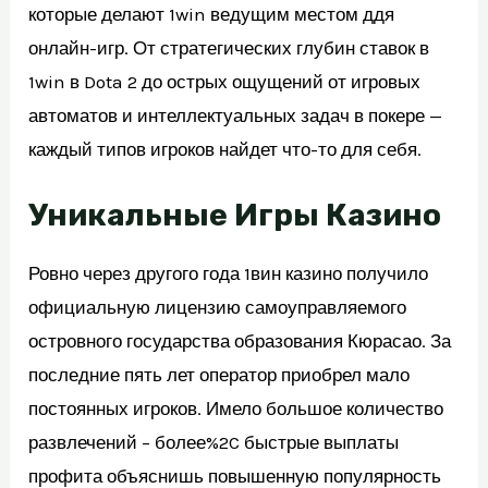
которые делают 1win ведущим местом ддя
онлайн-игр. От стратегических глубин ставок в
1win в Dota 2 до острых ощущений от игровых
автоматов и интеллектуальных задач в покере —
каждый типов игроков найдет что-то для себя.
Уникальные Игры Казино
Ровно через другого года 1вин казино получило
официальную лицензию самоуправляемого
островного государства образования Кюрасао. За
последние пять лет оператор приобрел мало
постоянных игроков. Имело большое количество
развлечений – более%2C быстрые выплаты
профита объяснишь повышенную популярность