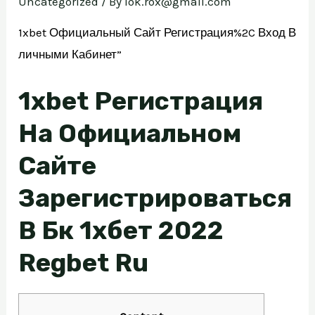
Uncategorized
/ By
lok.rox@gmail.com
1xbet Официальный Сайт Регистрация%2C Вход В
личными Кабинет”
1xbet Регистрация
На Официальном
Сайте
Зарегистрироваться
В Бк 1хбет 2022
Regbet Ru