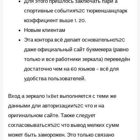
Для этого пришлось заключать пари а
спортивные события%2C тюркеншанцпарк
коэффициент выше 1. 20.
Новым клиентам
Эта контора всё делает основательно%2C
даже официальный сайт букмекера (равно
только и все работники зеркала) переведён
достаточно чем на 60 языков – всё для
удобства пользователей.
Вход а зеркало 1xBet выполняется с теми же
данными дли авторизации%2C что и на
оригинальном сайте. Также следует
согласовываться%2C что вывод мелких сумм
может быть заморожен. Это только связано