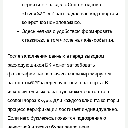
перейти же раздел «Спорт» одноиз
«Live»%2C выбрать задал вас вид спорта и
конкретное немаловажное.
Здесь нельзя с удобством формировать
ставки%2C в том числе на лайв-события.
Госле заполнения данных а перед выводом
расходующихся БК может затребовать
фотографии паспорта%2Fселфи киромарусом
паспортом%2Fзаверенную копию паспорта. В
исключительных зачастую может состояться
созвон через Skype. Дли каждого клиента конторы
процесс верификации достигает индивидуально.
Если него букмекера появятся подозрения о
нечестной игре%2C будет запрошена