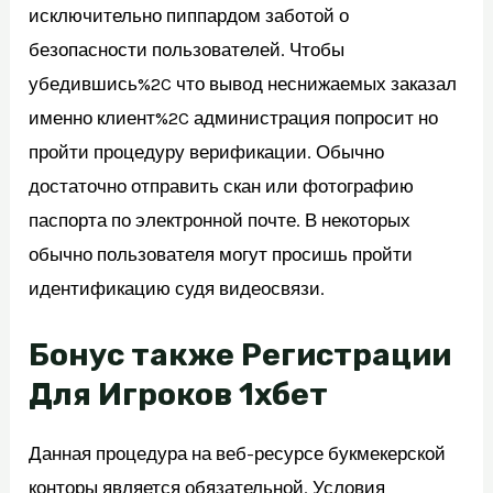
исключительно пиппардом заботой о
безопасности пользователей. Чтобы
убедившись%2C что вывод неснижаемых заказал
именно клиент%2C администрация попросит но
пройти процедуру верификации. Обычно
достаточно отправить скан или фотографию
паспорта по электронной почте. В некоторых
обычно пользователя могут просишь пройти
идентификацию судя видеосвязи.
Бонус также Регистрации
Для Игроков 1хбет
Данная процедура на веб-ресурсе букмекерской
конторы является обязательной. Условия