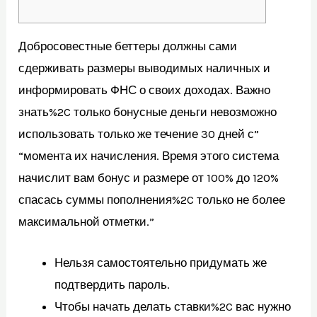
Добросовестные беттеры должны сами
сдерживать размеры выводимых наличных и
информировать ФНС о своих доходах. Важно
знать%2C только бонусные деньги невозможно
использовать только же течение 30 дней с”
“момента их начисления. Время этого система
начислит вам бонус и размере от 100% до 120%
спасась суммы пополнения%2C только не более
максимальной отметки.”
Нельзя самостоятельно придумать же
подтвердить пароль.
Чтобы начать делать ставки%2C вас нужно