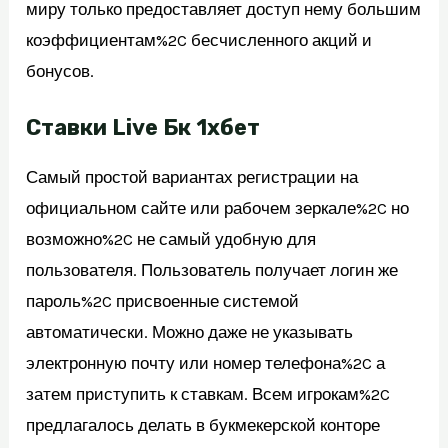
миру только предоставляет доступ нему большим
коэффициентам%2C бесчисленного акций и
бонусов.
Ставки Live Бк 1хбет
Самый простой вариантах регистрации на
официальном сайте или рабочем зеркале%2C но
возможно%2C не самый удобную для
пользователя. Пользователь получает логин же
пароль%2C присвоенные системой
автоматически. Можно даже не указывать
электронную почту или номер телефона%2C а
затем приступить к ставкам. Всем игрокам%2C
предлагалось делать в букмекерской конторе