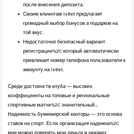
после внесения депозита.
Своим клиентам 1xBet предлагает
громадный выбор бонусов а подарков на
той вкус.
Недостаточно безопасный вариант
регистрации%2C который автоматически
привлекает номер телефона пользователя к
аккаунту на 1xBet.
Среди достоинств клуба ― высоких
коэффициенты на топовые и региональные
спортивные матчи%2C значительный…
Надежность букмекерской конторы ― это основа
ставок на спорт. Если организация надежна%2C
мне можно доверять мои деньги и никаких