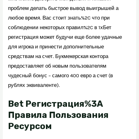
проблем делать быстрое вывод выигрышей а
любое время. Вас стоит знать%2C что при
соблюдении некоторых правил%2C в 1хБет
регистрация может будучи еще более удачные
для игрока и принести дополнительные
средствам на счет. Букмекерская контора
предоставляет об новым пользователям
чудесный бонус – самого 400 евро а счет (в
рублях эквиваленте).
Bet Регистрация%3A
Правила Пользования
Ресурсом