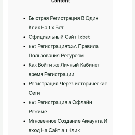
Content
Быстрая Регистрация В Один
Клик На 1 х Бет
Официальный Сайт 1xbet
Bet Регистрация%3A Правила
Пользования Ресурсом
Как Войти же Личный Кабинет
время Регистрации
Регистрация Через исторические
Сети
Bet Регистрация а Офлайн
Режиме
Мгновенное Создание Аккаунта И
вход На Сайт а 1 Клик