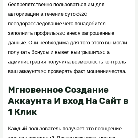
беспрепятственно пользоваться им для
авторизации а течение суток%2C
псевдорасследование чего понадобится
заполнить профиль%2C внеся запрошенные
данные. Они необходима для того этого вы могли
получать бонусы и вывел выигрыши%2C а
администрация получила возможность контроль
ваш аккаунт%2C проверять факт мошенничества.
Мгновенное Создание
Аккаунта И вход На Сайт в
1 Клик
Каждый пользователь получает это поощрение
только 1 последний. Важно указывать них же