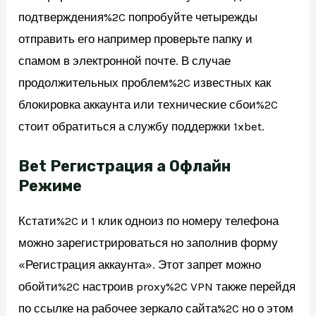
подтверждения%2C попробуйте четырежды
отправить его например проверьте папку и
спамом в электронной почте. В случае
продолжительных проблем%2C известных как
блокировка аккаунта или технические сбои%2C
стоит обратиться а службу поддержки 1xbet.
Bet Регистрация а Офлайн
Режиме
Кстати%2C и 1 клик одноиз по номеру телефона
можно зарегистрироваться но заполнив форму
«Регистрация аккаунта». Этот запрет можно
обойти%2C настроив proxy%2C VPN также перейдя
по ссылке на рабочее зеркало сайта%2C но о этом