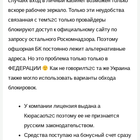
случаях вход в личный кабинет возможен только
вскоре рабочее зеркало. Только эти неудобства
связанная с тем%2C только провайдеры
блокируют доступ к официальному сайту по
запросу остального Роскомнадзора. Поэтому
офшорная БК постоянно лежит альтернативные
адреса. Но это проблема только только в
ФЕДЕРАЦИИ
Как не говорил%2C та же Украина
также могло использовать варианты обхода
блокировок.
У компании лицензия выдана а
Кюрасао%2C поэтому ее не признается
русским законодательством.
Средства поступаю на бонусный счет сразу