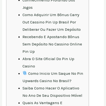
Jogos
Como Adquirir Um Bônus Carry
Out Cassino Pin Up Brasil Por
Deliberar Ou Fazer Um Depósito
Recebendo E Apostando Bônus
Sem Depósito No Cassino Online
Pin Up
Abra O Site Oficial Do Pin Up
Casino
Como Inicio Um Saque No Pin
Upwards Casino No Brasil?
Saiba Como Hacer O Aplicativo
No Ano De Seu Dispositivo Móvel
Quais As Vantagens E