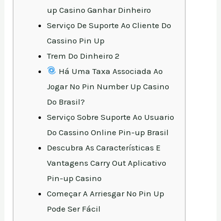
up Casino Ganhar Dinheiro
Serviço De Suporte Ao Cliente Do
Cassino Pin Up
Trem Do Dinheiro 2
Há Uma Taxa Associada Ao
Jogar No Pin Number Up Casino
Do Brasil?
Serviço Sobre Suporte Ao Usuario
Do Cassino Online Pin-up Brasil
Descubra As Características E
Vantagens Carry Out Aplicativo
Pin-up Casino
Começar A Arriesgar No Pin Up
Pode Ser Fácil