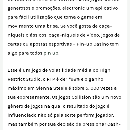
generosos e promoções, electronic um aplicativo
para fácil utilização que torna o game em
movimento uma brisa. Se você gosta de caça-
níqueis clássicos, caça-níqueis de vídeo, jogos de
cartas ou apostas esportivas – Pin-up Casino tem
algo para todos
pin up
.
Esse é um jogo de volatilidade média do High
Restrict Studio, o RTP é de” “96% e o ganho
máximo em Sienna Steele é sobre 5. 000 vezes a
sua expresamente. Os jogos Collision são um novo
gênero de jogos na qual o resultado do jogo é
influenciado não só pela sorte perform jogador,
mas também por sua decisão de pressionar Cash-