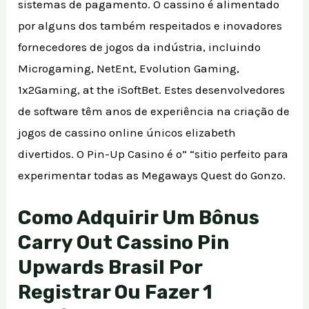
sistemas de pagamento. O cassino é alimentado
por alguns dos também respeitados e inovadores
fornecedores de jogos da indústria, incluindo
Microgaming, NetEnt, Evolution Gaming,
1x2Gaming, at the iSoftBet. Estes desenvolvedores
de software têm anos de experiência na criação de
jogos de cassino online únicos elizabeth
divertidos. O Pin-Up Casino é o” “sitio perfeito para
experimentar todas as Megaways Quest do Gonzo.
Como Adquirir Um Bônus
Carry Out Cassino Pin
Upwards Brasil Por
Registrar Ou Fazer 1