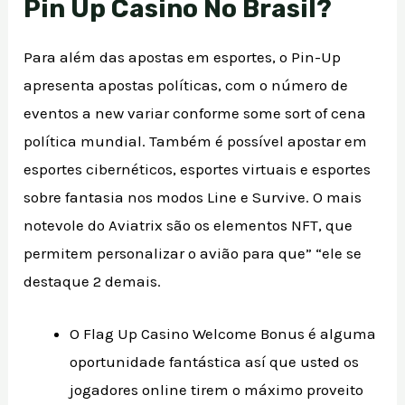
Pin Up Casino No Brasil?
Para além das apostas em esportes, o Pin-Up
apresenta apostas políticas, com o número de
eventos a new variar conforme some sort of cena
política mundial. Também é possível apostar em
esportes cibernéticos, esportes virtuais e esportes
sobre fantasia nos modos Line e Survive. O mais
notevole do Aviatrix são os elementos NFT, que
permitem personalizar o avião para que” “ele se
destaque 2 demais.
O Flag Up Casino Welcome Bonus é alguma
oportunidade fantástica así que usted os
jogadores online tirem o máximo proveito