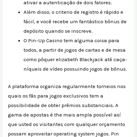
ativar a autenticação de dois fatores.
Além disso, o criterio de registro é rápido e
fácil, e você recebe um fantástico bônus de
depósito quando se inscreve.
O Pin-Up Casino tem alguma coisa para
todos, a partir de jogos de cartas e de mesa
como pôquer elizabeth Blackjack até caça-
níqueis de vídeo possuindo jogos de bônus.
A plataforma organiza regularmente torneios nos
quais os fãs para jogos exclusivos tem a
possibilidade de obter prêmios substanciais. A
gama de apostas é the mais ampla possível así
que usted os visitantes com qualquer orçamento
possam aproveitar operating system jogos. Pin