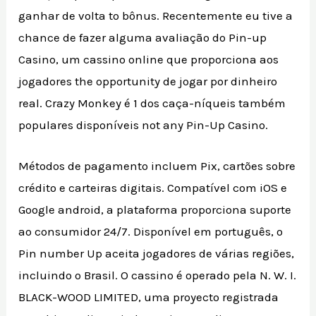
ganhar de volta to bônus. Recentemente eu tive a
chance de fazer alguma avaliação do Pin-up
Casino, um cassino online que proporciona aos
jogadores the opportunity de jogar por dinheiro
real. Crazy Monkey é 1 dos caça-níqueis também
populares disponíveis not any Pin-Up Casino.
Métodos de pagamento incluem Pix, cartões sobre
crédito e carteiras digitais. Compatível com iOS e
Google android, a plataforma proporciona suporte
ao consumidor 24/7. Disponível em português, o
Pin number Up aceita jogadores de várias regiões,
incluindo o Brasil. O cassino é operado pela N. W. I.
BLACK-WOOD LIMITED, uma proyecto registrada