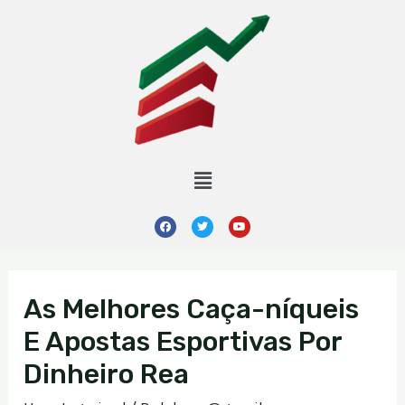
As Melhores Caça-níqueis
E Apostas Esportivas Por
Dinheiro Rea