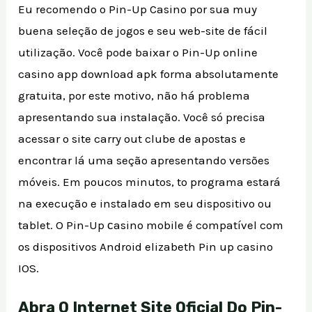
Eu recomendo o Pin-Up Casino por sua muy
buena seleção de jogos e seu web-site de fácil
utilização. Você pode baixar o Pin-Up online
casino app download apk forma absolutamente
gratuita, por este motivo, não há problema
apresentando sua instalação. Você só precisa
acessar o site carry out clube de apostas e
encontrar lá uma seção apresentando versões
móveis. Em poucos minutos, to programa estará
na execução e instalado em seu dispositivo ou
tablet. O Pin-Up сasino mobile é compatível com
os dispositivos Android elizabeth Pin up casino
IOS.
Abra O Internet Site Oficial Do Pin-