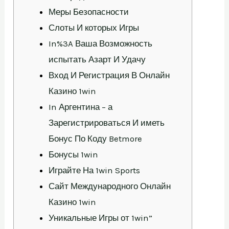
Меры Безопасности
Слоты И которых Игры
In%3A Ваша Возможность
испытать Азарт И Удачу
Вход И Регистрация В Онлайн
Казино 1win
In Аргентина – а
Зарегистрироваться И иметь
Бонус По Коду Betmore
Бонусы 1win
Играйте На 1win Sports
Сайт Международного Онлайн
Казино 1win
Уникальные Игры от 1win”