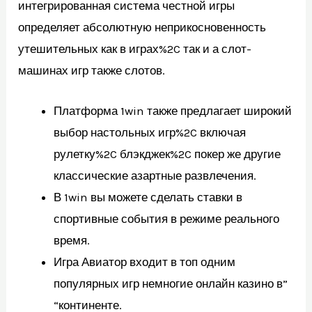
интегрированная система честной игры
определяет абсолютную неприкосновенность
утешительных как в играх%2C так и а слот-
машинах игр также слотов.
Платформа 1win также предлагает широкий
выбор настольных игр%2C включая
рулетку%2C блэкджек%2C покер же другие
классические азартные развлечения.
В 1win вы можете сделать ставки в
спортивные события в режиме реального
время.
Игра Авиатор входит в топ одним
популярных игр немногие онлайн казино в”
“континенте.