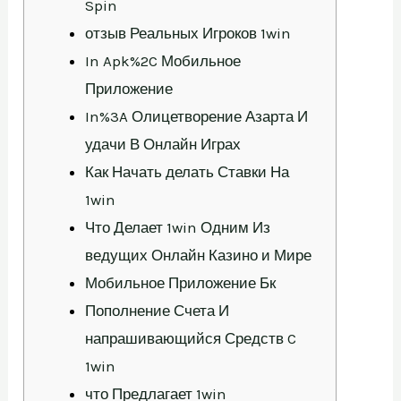
Spin
отзыв Реальных Игроков 1win
In Apk%2C Мобильное
Приложение
In%3A Олицетворение Азарта И
удачи В Онлайн Играх
Как Начать делать Ставки На
1win
Что Делает 1win Одним Из
ведущих Онлайн Казино и Мире
Мобильное Приложение Бк
Пополнение Счета И
напрашивающийся Средств C
1win
что Предлагает 1win