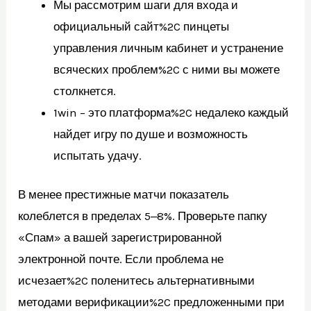
Мы рассмотрим шаги для входа и
официальный сайт%2C пинцеты
управления личным кабинет и устранение
всяческих проблем%2C с ними вы можете
столкнется.
1win – это платформа%2C недалеко каждый
найдет игру по душе и возможность
испытать удачу.
В менее престижные матчи показатель
колеблется в пределах 5‒8%. Проверьте папку
«Спам» а вашей зарегистрированной
электронной почте. Если проблема не
исчезает%2C поленитесь альтернативными
методами верификации%2C предложенными при