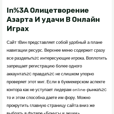
In%3A Олицетворение
Азарта И удачи В Онлайн
Играх
Сайт 1Вин представляет собой удобный а плане
навигации ресурс. Верхнее меню содержит сразу
все разделы%2C интересующие игрока. Воплотить
запрещает регистрацию более одного
аккаунта%2C правда%2C не слишком упорно
проверяет этот миг. Если в букмекерском аспекте
контора как не уступает лидерам online-рынка%2C
то и этом способна даете им фору. Можно
прокрутить главную страницу сайта вниз же
выбрать в футере «Бонусы и акции».