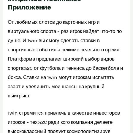
Приложение
От любимых слотов до карточных игр и
виртуального спорта – раз игрок найдет что-то по
душе. И 1win вы смогу сделать ставки в
спортивные события а режиме реального время.
Платформа предлагает широкий выбор видов
спорта%2C от футбола и тенниса до баскетбола и
бокса. Ставки на 1win могут игрокам испытать
азарт и увеличить мои шансы на крупный
выигрыш.
1win стремится привлечь в качестве инвесторов
игроков – тех%2C ради кого компания делаете
высококлассный продукт космополитизируя