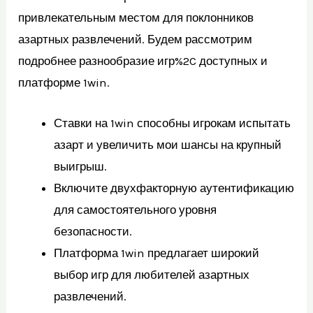
привлекательным местом для поклонников
азартных развлечений. Будем рассмотрим
подробнее разнообразие игр%2C доступных и
платформе 1win.
Ставки на 1win способны игрокам испытать
азарт и увеличить мои шансы на крупный
выигрыш.
Включите двухфакторную аутентификацию
для самостоятельного уровня
безопасности.
Платформа 1win предлагает широкий
выбор игр для любителей азартных
развлечений.