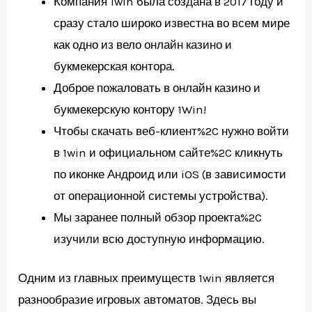
Компания 1win была создана в 2017 году и
сразу стало широко известна во всем мире
как одно из вело онлайн казино и
букмекерская контора.
Доброе пожаловать в онлайн казино и
букмекерскую контору 1Win!
Чтобы скачать веб-клиент%2C нужно войти
в 1win и официальном сайте%2C кликнуть
по иконке Андроид или iOS (в зависимости
от операционной системы устройства).
Мы заранее полный обзор проекта%2C
изучили всю доступную информацию.
Одним из главных преимуществ 1win является
разнообразие игровых автоматов. Здесь вы