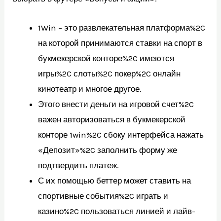
1Win – это развлекательная платформа%2C
на которой принимаются ставки на спорт в
букмекерской конторе%2C имеются
игры%2C слоты%2C покер%2C онлайн
кинотеатр и многое другое.
Этого внести деньги на игровой счет%2C
важен авторизоваться в букмекерской
конторе 1win%2C сбоку интерфейса нажать
«Депозит»%2C заполнить форму же
подтвердить платеж.
С их помощью беттер может ставить на
спортивные события%2C играть и
казино%2C пользоваться линией и лайв-