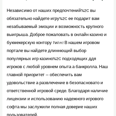
Независимо от наших предпочтений%2C вы
обязательно найдете игру%2C ее подарит вам
незабываемый эмоции и возможность крупного
выигрыша. Доброе пожаловать в онлайн казино и
букмекерскую контору 1Win! В нашем игровом
портале вы найдете длиннющий выбор
популярных игр казино%2C подходящих ддя
игроков с любой уровнем опыта а банкролла. Наш
главной приоритет — обеспечить вам
удовольствие а развлечение в безопасновато и
ответственной игровой среде. Благодаря наличие
лицензии и использованию надежного игрового
софта мы заслужили полная доверие наших
пользователей.