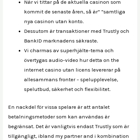
När vi tittar på de aktuella casinon som
kommit de senaste åren, så är” “samtliga
nya casinon utan konto.
Dessutom är transaktioner med Trustly och
BankID marknadens säkraste.
Vi charmas av superhjälte-tema och
övertygas audio-video hur detta on the
internet casino utan licens levererar på
allesammans fronter – spelupplevelse,
spelutbud, säkerhet och flexibilitet.
En nackdel för vissa spelare är att antalet
betalningsmetoder som kan användas är
begränsat. Det är vanligtvis endast Trustly som är
tillgängligt, ibland my partner and i kombination