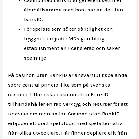
återhållsamma med bonusar än de utan
bankID.
För spelare som söker pålitlighet och
trygghet, erbjuder MGA gambling
establishment en licensierad och säker
spelmiljö.
På casinon utan BankID är ansvarsfullt spelande
sobre central princip, lika som på svenska
casinon. Utländska casinon utan BankID
tillhandahåller en rad verktyg och resurser för att
undvika om man kollar. Casinon utan BankID
erbjuder ett brett spelutbud med spelalternativ
från olika utvecklare. Här finner depilare allt från