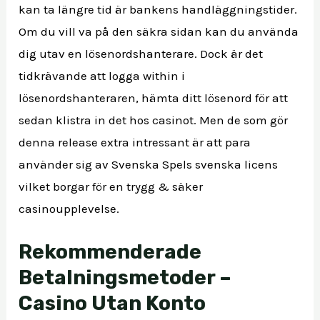
kan ta längre tid är bankens handläggningstider.
Om du vill va på den säkra sidan kan du använda
dig utav en lösenordshanterare. Dock är det
tidkrävande att logga within i
lösenordshanteraren, hämta ditt lösenord för att
sedan klistra in det hos casinot. Men de som gör
denna release extra intressant är att para
använder sig av Svenska Spels svenska licens
vilket borgar för en trygg & säker
casinoupplevelse.
Rekommenderade
Betalningsmetoder –
Casino Utan Konto