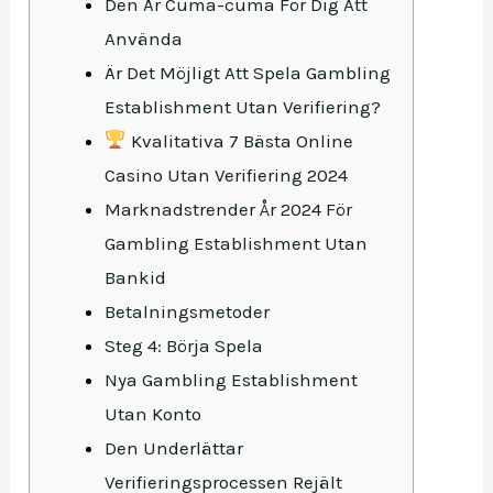
Den Är Cuma-cuma För Dig Att
Använda
Är Det Möjligt Att Spela Gambling
Establishment Utan Verifiering?
Kvalitativa 7 Bästa Online
Casino Utan Verifiering 2024
Marknadstrender År 2024 För
Gambling Establishment Utan
Bankid
Betalningsmetoder
Steg 4: Börja Spela
Nya Gambling Establishment
Utan Konto
Den Underlättar
Verifieringsprocessen Rejält