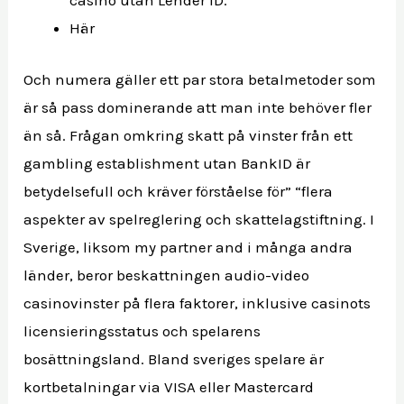
casino utan Lender ID.
Här
Och numera gäller ett par stora betalmetoder som
är så pass dominerande att man inte behöver fler
än så. Frågan omkring skatt på vinster från ett
gambling establishment utan BankID är
betydelsefull och kräver förståelse för” “flera
aspekter av spelreglering och skattelagstiftning. I
Sverige, liksom my partner and i många andra
länder, beror beskattningen audio-video
casinovinster på flera faktorer, inklusive casinots
licensieringsstatus och spelarens
bosättningsland. Bland sveriges spelare är
kortbetalningar via VISA eller Mastercard