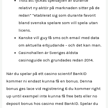
Trots att lyckas spelsajten är durante
relativt ny aktör på marknaden sitter på de
redan” “etablerat sig som durante favorit
bland svenska spelare som vill spela utan
licens.
Kanske vill guy få sms och email med data
om aktuella erbjudande – och det kan man.
Casinohallen är Sveriges äldsta
casinoguide och grundades redan 2014.
När du spelar på ett casino scientif BankID
kommer ni endast kunna få en bonus. Denna
bonus ges lace vid registrering 6 du kommer right
up until exempel inte kunna få free bets eller no
deposit bonus hos casino med BankID. Spelar du