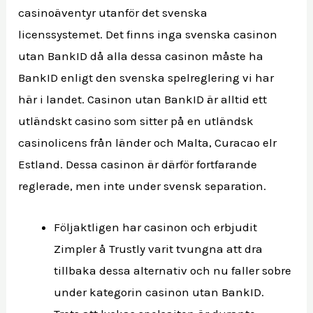
casinoäventyr utanför det svenska
licenssystemet. Det finns inga svenska casinon
utan BankID då alla dessa casinon måste ha
BankID enligt den svenska spelreglering vi har
här i landet. Casinon utan BankID är alltid ett
utländskt casino som sitter på en utländsk
casinolicens från länder och Malta, Curacao elr
Estland. Dessa casinon är därför fortfarande
reglerade, men inte under svensk separation.
Följaktligen har casinon och erbjudit
Zimpler å Trustly varit tvungna att dra
tillbaka dessa alternativ och nu faller sobre
under kategorin casinon utan BankID.