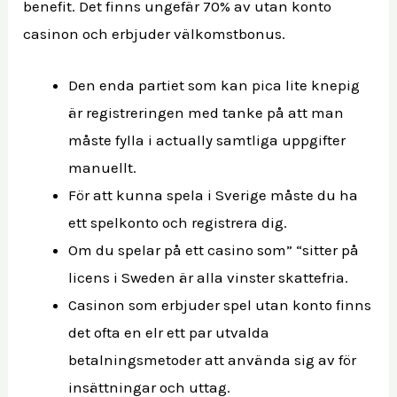
benefit. Det finns ungefär 70% av utan konto
casinon och erbjuder välkomstbonus.
Den enda partiet som kan pica lite knepig
är registreringen med tanke på att man
måste fylla i actually samtliga uppgifter
manuellt.
För att kunna spela i Sverige måste du ha
ett spelkonto och registrera dig.
Om du spelar på ett casino som” “sitter på
licens i Sweden är alla vinster skattefria.
Casinon som erbjuder spel utan konto finns
det ofta en elr ett par utvalda
betalningsmetoder att använda sig av för
insättningar och uttag.