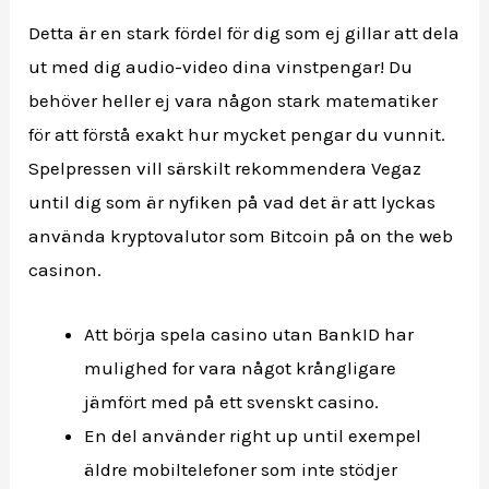
Detta är en stark fördel för dig som ej gillar att dela
ut med dig audio-video dina vinstpengar! Du
behöver heller ej vara någon stark matematiker
för att förstå exakt hur mycket pengar du vunnit.
Spelpressen vill särskilt rekommendera Vegaz
until dig som är nyfiken på vad det är att lyckas
använda kryptovalutor som Bitcoin på on the web
casinon.
Att börja spela casino utan BankID har
mulighed for vara något krångligare
jämfört med på ett svenskt casino.
En del använder right up until exempel
äldre mobiltelefoner som inte stödjer