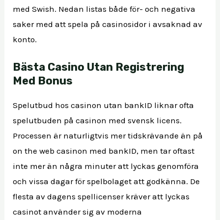
med Swish. Nedan listas både för- och negativa
saker med att spela på casinosidor i avsaknad av
konto.
Bästa Casino Utan Registrering
Med Bonus
Spelutbud hos casinon utan bankID liknar ofta
spelutbuden på casinon med svensk licens.
Processen är naturligtvis mer tidskrävande än på
on the web casinon med bankID, men tar oftast
inte mer än några minuter att lyckas genomföra
och vissa dagar för spelbolaget att godkänna. De
flesta av dagens spellicenser kräver att lyckas
casinot använder sig av moderna