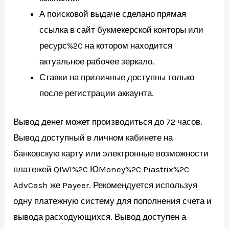
А поисковой выдаче сделано прямая
ссылка в сайт букмекерской конторы или
ресурс%2C на котором находится
актуальное рабочее зеркало.
Ставки на приличные доступны только
после регистрации аккаунта.
Вывод денег может производиться до 72 часов.
Вывод доступный в личном кабинете на
банковскую карту или электронные возможности
платежей QIWI%2C ЮMoney%2C Piastrix%2C
AdvCash же Payeer. Рекомендуется используя
одну платежную систему для пополнения счета и
вывода расходующихся. Вывод доступен а