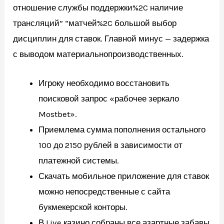
отношение службы поддержки%2C наличие
трансляций” “матчей%2C большой выбор
дисциплин для ставок. Главной минус — задержка
с выводом материальнопроизводственных.
Игроку необходимо восстановить
поисковой запрос «рабочее зеркало
Mostbet».
Приемлема сумма пополнения остального
100 до 2150 рублей в зависимости от
платежной системы.
Скачать мобильное приложение для ставок
можно непосредственные с сайта
букмекерской конторы.
В Live казино собраны все азартные забавы