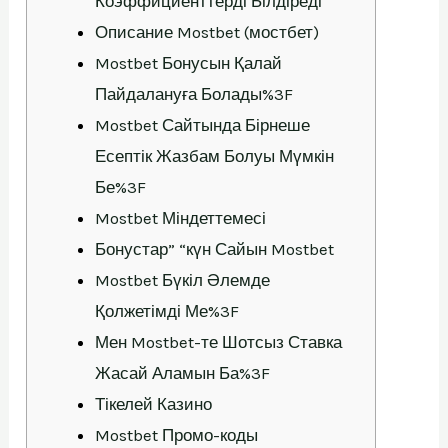
Коэффициенттерді Білдіреді
Описание Mostbet (мостбет)
Mostbet Бонусын Қалай
Пайдалануға Болады%3F
Mostbet Сайтында Бірнеше
Есептік Жазбам Болуы Мүмкін
Бе%3F
Mostbet Міндеттемесі
Бонустар” “күн Сайын Mostbet
Mostbet Бүкіл Әлемде
Қолжетімді Ме%3F
Мен Mostbet-те Шотсыз Ставка
Жасай Аламын Ба%3F
Тікелей Казино
Mostbet Промо-коды