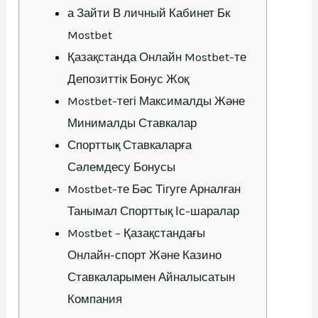
а Зайти В личный Кабинет Бк
Mostbet
Қазақстанда Онлайн Mostbet-те
Депозиттік Бонус Жоқ
Mostbet-тегі Максималды Және
Минималды Ставкалар
Спорттық Ставкаларға
Сәлемдесу Бонусы
Mostbet-те Бәс Тігуге Арналған
Танымал Спорттық Іс-шаралар
Mostbet – Қазақстандағы
Онлайн-спорт Және Казино
Ставкаларымен Айналысатын
Компания