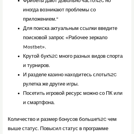
Фрибеты дают довольно часто%2C но
иногда возникают проблемы со
приложением.”
Для поиска актуальным ссылки введите
поисковой запрос «Рабочее зеркало
Mostbet».
Крутой бук%2C много разных видов спорта
и турниров.
И разделе казино находитесь слоты%2C
рулетка же другие игры.
Посетить игровой ресурс можно со ПК или
и смартфона.
Количество и размер бонусов больше%2C чем
выше статус. Повысил статус в программе