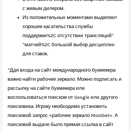
с живым дилером.
Из положительных моментами выделяют
хорошее касательства службы
поддержки%2C отсутствии трансляций”
“матчей%2C большой выбор дисциплин
для ставок.
“Ддя входа на сайт международного букмекера
важно найти рабочее зеркало. Можно подписать и
рассылку на сайте букмекера или
воспользоваться поиском от Google или другого
поисковика. Игроку необходимо установить
поисковой запрос «рабочее зеркало Mostbet». А
поисковой выдаче было прямая ссылка в сайт