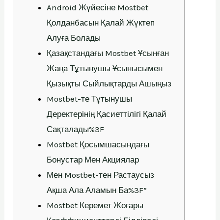
Android Жүйесіне Mostbet
Қолданбасын Қалай Жүктеп
Алуға Болады
Қазақстандағы Mostbet Ұсынған
Жаңа Тұтынушы Ұсынысымен
Қызықты Сыйлықтарды Ашыңыз
Mostbet-те Тұтынушы
Деректерінің Қасиеттілігі Қалай
Сақталады%3F
Mostbet Қосымшасындағы
Бонустар Мен Акциялар
Мен Mostbet-тен Растаусыз
Ақша Ала Аламын Ба%3F”
Mostbet Керемет Жоғары