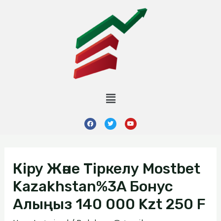
Кіру Және Тіркелу Mostbet
Kazakhstan%3A Бонус
Алыңыз 140 000 Kzt 250 F