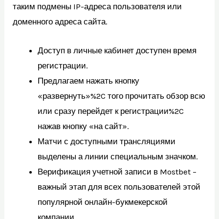
таким подмены IP-адреса пользователя или
доменного адреса сайта.
Доступ в личные кабинет доступен время
регистрации.
Предлагаем нажать кнопку
«развернуть»%2C того прочитать обзор всю
или сразу перейдет к регистрации%2C
нажав кнопку «на сайт».
Матчи с доступными трансляциями
выделены а линии специальным значком.
Верификация учетной записи в Mostbet –
важный этап для всех пользователей этой
популярной онлайн-букмекерской
компании.