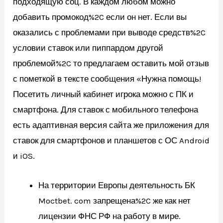
подходящую соц. В каждом любом можно
добавить промокод%2C если он нет. Если вы
оказались с проблемами при выводе средств%2C
условии ставок или пиппардом другой
проблемой%2C то предлагаем оставить мой отзыв
с пометкой в тексте сообщения «Нужна помощь!
Посетить личный кабинет игрока можно с ПК и
смартфона. Для ставок с мобильного телефона
есть адаптивная версия сайта же приложения для
ставок для смартфонов и планшетов с ОС Android
и iOS.
На территории Европы деятельность БК
Moctbet. com запрещена%2C же как нет
лицензии ФНС РФ на работу в мире.