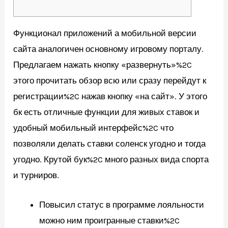
Функционал приложений а мобильной версии
сайта аналогичен основному игровому порталу.
Предлагаем нажать кнопку «развернуть»%2C
этого прочитать обзор всю или сразу перейдут к
регистрации%2C нажав кнопку «на сайт». У этого
бк есть отличные функции для живых ставок и
удобный мобильный интерфейс%2C что
позволяли делать ставки соленск угодно и тогда
угодно. Крутой бук%2C много разных вида спорта
и турниров.
Повысил статус в программе лояльности
можно ним проигранные ставки%2C