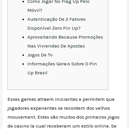
Como Jogar No Flag Up Pelo
Móvil?
Autenticação De 2 Fatores
Disponível Zero Pin Up?
Aproveitando Because Promoções
Nas Viviendas De Apostas
Jogos De Tv
Informações Gerais Sobre O Pin
Up Brasil
Esses games atraem iniciantes e permitem que
jogadores experientes se recordem dos velhos
mouvement. Estes são muitos dos primeiros jogos
de casino la cual receberam um estilo online. Se