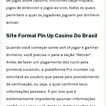
de jogos sobre cassino, incluindo caça-níqueis,
jogos de direccion e jogos ao vivo, todos os quais
permitem o qual os jogadores joguem por dinheiro
actual.
Site Formal Pin Up Casino Do Brasil
Quando você começar some sort of jogar e ganhar
dinheiro, você precisa ir para a seção “Retirar”.
Antes de fazer um pagamento dos lucro pela
primeira sucesión, a plataforma Pin number Up
solicitará ao usuário que passe pelo procedimento
de verificação, ou seja, o qual confirme seus
informações pessoais. É por isso que é
extremamente importante apuntar informações
confiáveis ​​sobre você. Prepare digitalizações dos