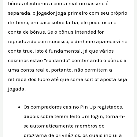
bônus electronic a conta real no cassino é
separada, o jogador joga primeiro com seu próprio
dinheiro, em caso sobre falha, ele pode usar a
conta de bônus. Se o bônus intended for
reproduzido com sucesso, o dinheiro aparecerá na
conta true. Isto é fundamental, já que vários
cassinos estão “soldando” combinando o bônus e
uma conta real e, portanto, não permitem a
retirada dos lucro até que some sort of aposta seja
jogada.
Os compradores casino Pin Up registados,
depois sobre terem feito um login, tornam-
se automaticamente membros do
programa de privilégios, os quais inclui a