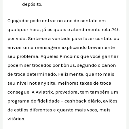
depósito.
O jogador pode entrar no ano de contato em
qualquer hora, já os quais o atendimento rola 24h
por vida. Sinta-se a vontade para fazer contato ou
enviar uma mensagem explicando brevemente
seu problema. Aqueles Pincoins que você ganhar
podem ser trocados por bônus, segundo o canon
de troca determinado. Felizmente, quanto mais
seu nível not any site, melhores taxas de troca
consegue. A Aviatrix, provedora, tem também um
programa de fidelidade – cashback diário, aviões
de estilos diferentes e quanto mais voos, mais
vitórias.