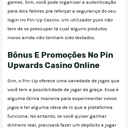
games. Sim, você pode organizar a autenticação
para dois fatores pra reforçar a segurança do seu
login no Pin-Up Casino. Um utilizador puro não
tem de se preocupar la cual alguns produtos
novos ainda não tenham sido testados.
Bônus E Promoções No Pin
Upwards Casino Online
Sim, o Pin-Up oferece uma variedade de jogos que
você tem a possibilidade de jogar de graça. Essa é
alguma ótima maneira para experimentar novos
jogos e ter alguma ideia de lo que a plataforma
funciona. No entanto, ze você quiser ganhar
dinheiro real, precisará fazer um depósito e jogar