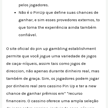
pelos jogadores.
Não é o PinUp que define suas chances de
ganhar, e sim esses provedores externos, to
que torna the experiência ainda também
confiável.
O site oficial do pin up gambling establishment
permite que você jogue uma variedade de jogos
de caça-níqueis, assim tais como jogos de
direccion, não apenas durante dinheiro real, mas
também de graça. Sim, os jogadores podem jogar
por dinheiro real zero cassino Pin Up e ter a new
chance de ganhar prêmios em” “recurso
financeiro. O cassino oferece uma ampla seleção