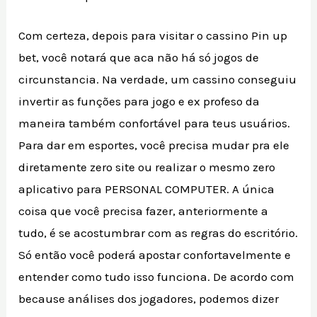
Com certeza, depois para visitar o cassino Pin up
bet, você notará que aca não há só jogos de
circunstancia. Na verdade, um cassino conseguiu
invertir as funções para jogo e ex profeso da
maneira também confortável para teus usuários.
Para dar em esportes, você precisa mudar pra ele
diretamente zero site ou realizar o mesmo zero
aplicativo para PERSONAL COMPUTER. A única
coisa que você precisa fazer, anteriormente a
tudo, é se acostumbrar com as regras do escritório.
Só então você poderá apostar confortavelmente e
entender como tudo isso funciona. De acordo com
because análises dos jogadores, podemos dizer