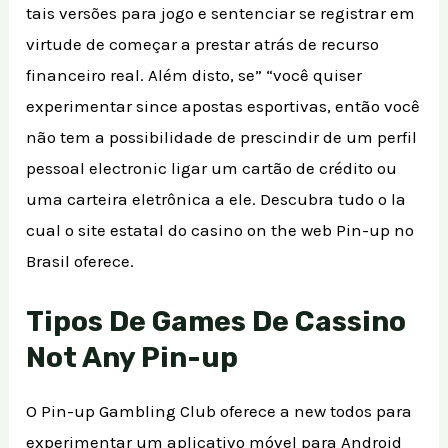
tais versões para jogo e sentenciar se registrar em
virtude de começar a prestar atrás de recurso
financeiro real. Além disto, se” “você quiser
experimentar since apostas esportivas, então você
não tem a possibilidade de prescindir de um perfil
pessoal electronic ligar um cartão de crédito ou
uma carteira eletrônica a ele. Descubra tudo o la
cual o site estatal do casino on the web Pin-up no
Brasil oferece.
Tipos De Games De Cassino
Not Any Pin-up
O Pin-up Gambling Club oferece a new todos para
experimentar um aplicativo móvel para Android