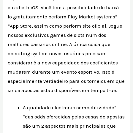
elizabeth iOS. Você tem a possibilidade de baixá-
lo gratuitamente perform Play Market systems”
“App Store, assim como perform site oficial. Jogue
nossos exclusivos games de slots num dos
melhores cassinos online. A única coisa que
operating system novos usuários precisam
considerar é a new capacidade dos coeficientes
mudarem durante um evento esportivo. Isso é
especialmente verdadeiro para os torneios em que
since apostas estão disponíveis em tempo true.
A qualidade electronic competitividade”
“das odds oferecidas pelas casas de apostas
são um 2 aspectos mais principales que