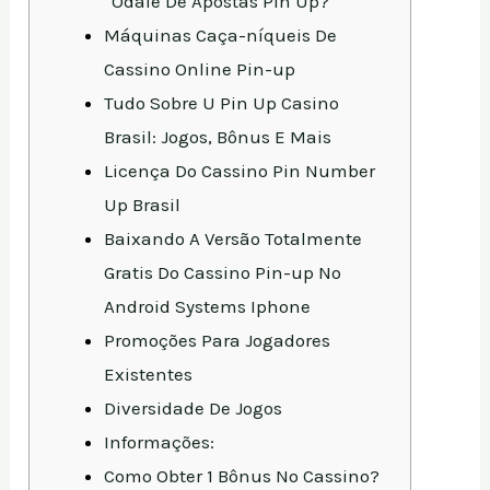
“Odaie De Apostas Pin Up?
Máquinas Caça-níqueis De
Cassino Online Pin-up
Tudo Sobre U Pin Up Casino
Brasil: Jogos, Bônus E Mais
Licença Do Cassino Pin Number
Up Brasil
Baixando A Versão Totalmente
Gratis Do Cassino Pin-up No
Android Systems Iphone
Promoções Para Jogadores
Existentes
Diversidade De Jogos
Informações:
Como Obter 1 Bônus No Cassino?