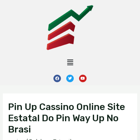
Pin Up Cassino Online Site
Estatal Do Pin Way Up No
Brasi