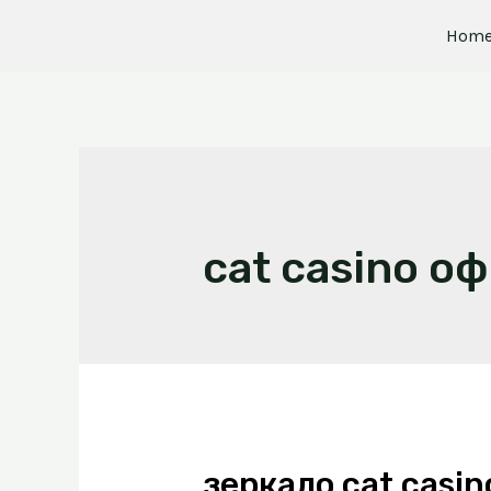
Hom
cat casino 
зеркало cat casin