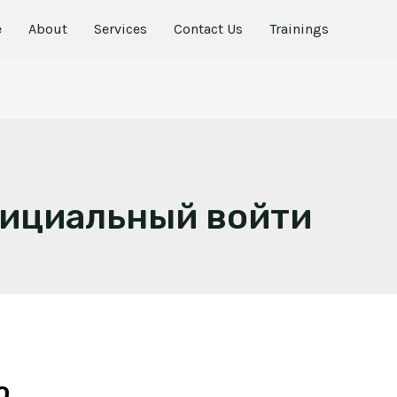
e
About
Services
Contact Us
Trainings
официальный войти
o