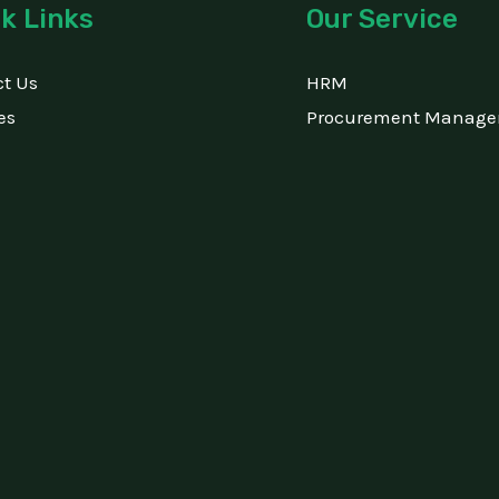
k Links
Our Service
ct Us
HRM
es
Procurement Manag