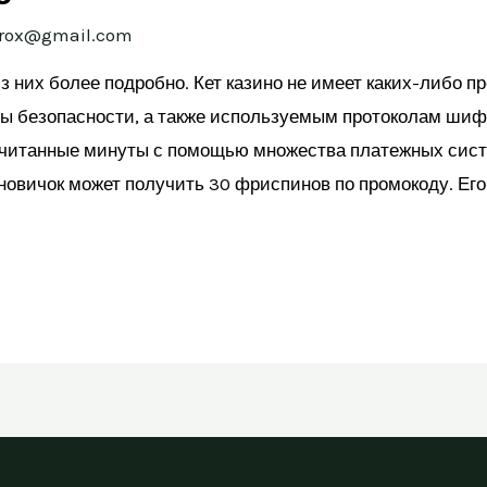
.rox@gmail.com
 них более подробно. Кет казино не имеет каких-либо п
ы безопасности, а также используемым протоколам шиф
считанные минуты с помощью множества платежных сист
новичок может получить 30 фриспинов по промокоду. Его