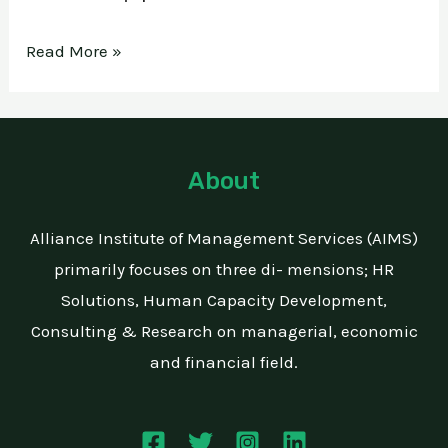
Read More »
About
Alliance Institute of Management Services (AIMS)
primarily focuses on three di- mensions; HR
Solutions, Human Capacity Development,
Consulting & Research on managerial, economic
and financial field.