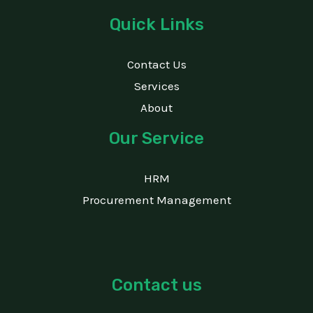
Quick Links
Contact Us
Services
About
Our Service
HRM
Procurement Management
Contact us