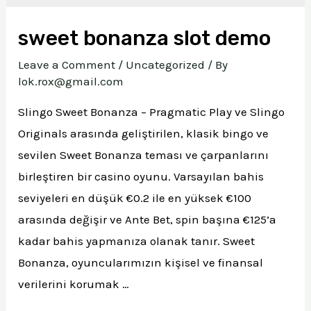
sweet bonanza slot demo
Leave a Comment
/
Uncategorized
/ By
lok.rox@gmail.com
Slingo Sweet Bonanza – Pragmatic Play ve Slingo
Originals arasında geliştirilen, klasik bingo ve
sevilen Sweet Bonanza teması ve çarpanlarını
birleştiren bir casino oyunu. Varsayılan bahis
seviyeleri en düşük €0.2 ile en yüksek €100
arasında değişir ve Ante Bet, spin başına €125’a
kadar bahis yapmanıza olanak tanır. Sweet
Bonanza, oyuncularımızın kişisel ve finansal
verilerini korumak …