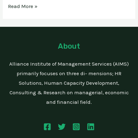
Read More »
About
Alliance Institute of Management Services (AIMS)
primarily focuses on three di- mensions; HR
Solutions, Human Capacity Development,
Consulting & Research on managerial, economic
and financial field.