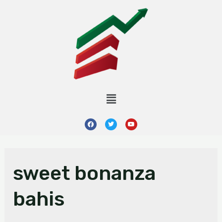
sweet bonanza
bahis