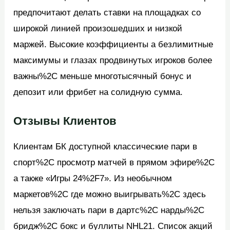
предпочитают делать ставки на площадках со
широкой линией произошедших и низкой
маржей. Высокие коэффициенты а безлимитные
максимумы и глазах продвинутых игроков более
важны%2C меньше многотысячный бонус и
депозит или фрибет на солидную сумма.
Отзывы Клиентов
Клиентам БК доступной классические пари в
спорт%2C просмотр матчей в прямом эфире%2C
а также «Игры 24%2F7». Из необычном
маркетов%2C где можно выигрывать%2C здесь
нельзя заключать пари в дартс%2C нарды%2C
бридж%2C бокс и буллиты NHL21. Список акций