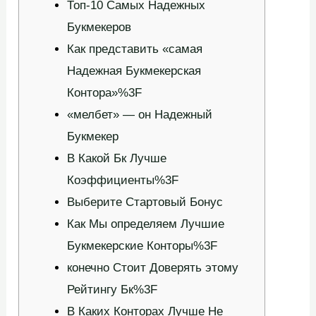
Топ-10 Самых Надежных
Букмекеров
Как представить «самая
Надежная Букмекерская
Контора»%3F
«мелбет» — он Надежный
Букмекер
В Какой Бк Лучше
Коэффициенты%3F
Выберите Стартовый Бонус
Как Мы определяем Лучшие
Букмекерские Конторы%3F
конечно Стоит Доверять этому
Рейтингу Бк%3F
В Каких Конторах Лучше Не