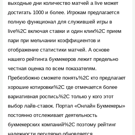
выходные дни количество матчей а live может
достигать 1000 и более. Игрокам предлагается
полную функционал для служившей игры в
live%2C включая ставки и один клик%2C прием
пари при мельчании коэффициентов и
отображение статистики матчей. А основе
нашего рейтинга букмекеров лежит предельно
честная оценка по всем показателям.
Пребезбожно сможете понять%2C кто предлагает
хорошие котировки%2C где отмечается более
вариативная роспись%2C только у кого этот
выбор лайв-ставок. Портал «Онлайн Букмекеры»
постоянно отслеживает деятельность
букмекерских компаний%2C поэтому рейтинг
надежности регулярно обновляется.