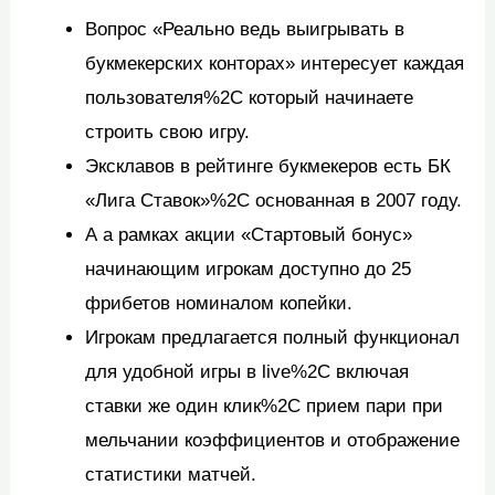
Вопрос «Реально ведь выигрывать в
букмекерских конторах» интересует каждая
пользователя%2C который начинаете
строить свою игру.
Эксклавов в рейтинге букмекеров есть БК
«Лига Ставок»%2C основанная в 2007 году.
А а рамках акции «Стартовый бонус»
начинающим игрокам доступно до 25
фрибетов номиналом копейки.
Игрокам предлагается полный функционал
для удобной игры в live%2C включая
ставки же один клик%2C прием пари при
мельчании коэффициентов и отображение
статистики матчей.