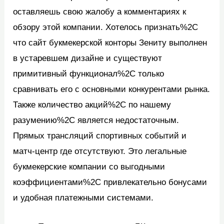
оставляешь свою жалобу а комментариях к
обзору этой компании. Хотелось признать%2C
что сайт букмекерской конторы Зениту выполнен
в устаревшем дизайне и существуют
примитивный функционал%2C только
сравнивать его с основными конкурентами рынка.
Также количество акций%2C по нашему
разумению%2C является недостаточным.
Прямых трансляций спортивных событий и
матч-центр где отсутствуют. Это легальные
букмекерские компании со выгодными
коэффициентами%2C привлекательно бонусами
и удобная платежными системами.