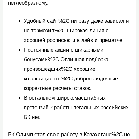
петлеобразному.
Удобный сайт%2C ни разу даже зависал и
но тормозил%2C широкая линия с
хорошей росписью и в лайв и прематче.
Постоянные акции с шикарными
бонусами%2C Отличная подборка
произошедших%2C хорошие
коэффициенты%2C добропорядочные
корректные расчеты ставок.
В остальном широкомасштабных
претензий к работы легальных российских
БК нет.
БК Олимп стал свою работу в Казахстане%2C но