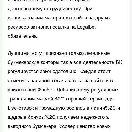
долгосрочному сотрудничеству. При
использовании материалов сайта на других
ресурсов активная ссылка на Legalbet
обязательна.
Лучшими могут признано только легальные
букмекерские конторы так а вся деятельность БК
регулируется законодательно. Каждая стоит
отметить наличии тотализатора на сайте и в
приложении Фонбет. Добавив нему регулярные
трансляции матчей%2C хороший сервис ддя
Live-ставок и громадную роспись в линии%2C и
щедрые бонусы%2C получаем надежного а
выгодного букмекера. Усовершенство новых