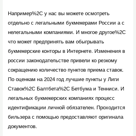
Например%2C у нас вы можете осмотреть
отдельно с легальными букмекерами России а с
нелегальными компаниями. И многое другое%2C
что может предпринять вам обыгрывать
букмекерские конторы в Интернете. Изменения в
россии законодательстве привели ко резкому
сокращению количество пунктов приема ставок.
По оценкам на 2024 год лучшие пункты у Лиги
Ставок%2C Балтбета%2C Бетбума и Тенниси. И
легальных букмекерских компаниях процесс
идентификации личной обязателен. Проходится
бильзера с помощью предоставляют оригинала
документов.