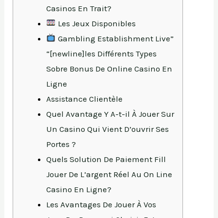
Casinos En Trait?
Les Jeux Disponibles
Gambling Establishment Live”
“[newline]les Différents Types
Sobre Bonus De Online Casino En
Ligne
Assistance Clientèle
Quel Avantage Y A-t-il À Jouer Sur
Un Casino Qui Vient D’ouvrir Ses
Portes ?
Quels Solution De Paiement Fill
Jouer De L’argent Réel Au On Line
Casino En Ligne?
Les Avantages De Jouer À Vos