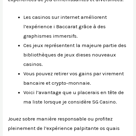
Les casinos sur internet améliorent
l’expérience i Baccarat grâce à des
graphismes immersifs.
Ces jeux représentent la majeure partie des
bibliothèques de jeux dieses nouveaux
casinos.
Vous pouvez retirer vos gains par virement
bancaire et crypto-monnaie.
Voici l’avantage que u placerais en tête de
ma liste lorsque je considère SG Casino.
Jouez sobre manière responsable ou profitez
pleinement de l’expérience palpitante os quais