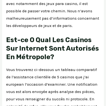
avec notamment des jeux para casino, il est
possible de passer votre chemin. Nous n’avons
malheureusement pas d’informations concernant
les développeurs de jeux et de paris.
Est-ce O Qual Les Casinos
Sur Internet Sont Autorisés
En Métropole?
Vous trouverez ci-dessous un tableau comparatif
de l’assistance clientèle de 5 casinos que j’ai
european l’occasion d’examiner. Une notification
vous est alors envoyée après analyse des pièces,
pour vous renseigner du succès ni protocole. En