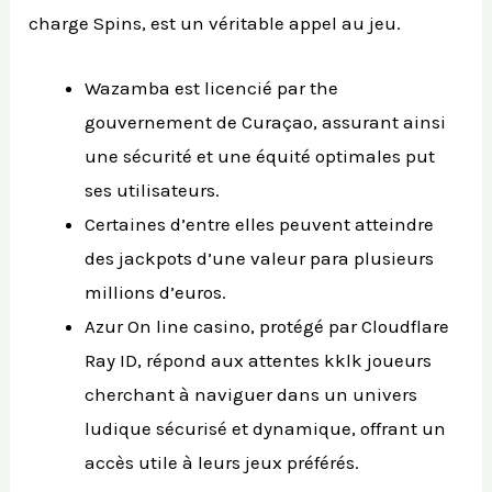
charge Spins, est un véritable appel au jeu.
Wazamba est licencié par the
gouvernement de Curaçao, assurant ainsi
une sécurité et une équité optimales put
ses utilisateurs.
Certaines d’entre elles peuvent atteindre
des jackpots d’une valeur para plusieurs
millions d’euros.
Azur On line casino, protégé par Cloudflare
Ray ID, répond aux attentes kklk joueurs
cherchant à naviguer dans un univers
ludique sécurisé et dynamique, offrant un
accès utile à leurs jeux préférés.