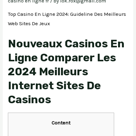
casino en ligne fr
/ By
lok.rox@gmail.com
Top Casino En Ligne 2024: Guideline Des Meilleurs
Web Sites De Jeux
Nouveaux Casinos En
Ligne Comparer Les
2024 Meilleurs
Internet Sites De
Casinos
Content