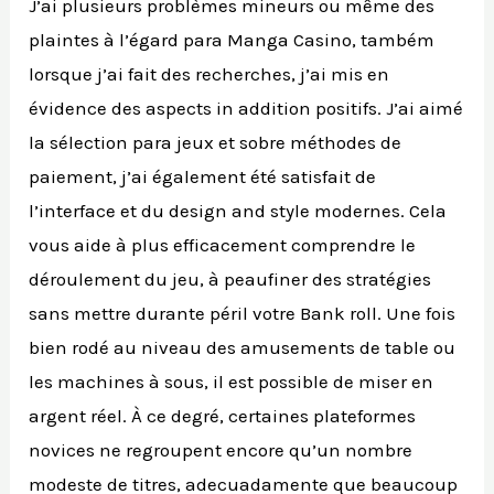
J’ai plusieurs problèmes mineurs ou même des
plaintes à l’égard para Manga Casino, também
lorsque j’ai fait des recherches, j’ai mis en
évidence des aspects in addition positifs. J’ai aimé
la sélection para jeux et sobre méthodes de
paiement, j’ai également été satisfait de
l’interface et du design and style modernes. Cela
vous aide à plus efficacement comprendre le
déroulement du jeu, à peaufiner des stratégies
sans mettre durante péril votre Bank roll. Une fois
bien rodé au niveau des amusements de table ou
les machines à sous, il est possible de miser en
argent réel. À ce degré, certaines plateformes
novices ne regroupent encore qu’un nombre
modeste de titres, adecuadamente que beaucoup