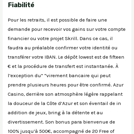
Fiabilité
Pour les retraits, il est possible de faire une
demande pour recevoir vos gains sur votre compte
financier ou votre projet Skrill. Dans ce cas, il
faudra au préalable confirmer votre identité ou
transférer votre IBAN. Le dépôt lowest est de fifteen
€ et la procédure de transfert est instantanée. À
l’exception du” “virement bancaire qui peut
prendre plusieurs heures pour être confirmé. Azur
Casino, derrière son atmosphère légère rappelant
la douceur de la Côte d’Azur et son éventail de in
addition de jeux, bring à la détente et au
divertissement. Son bonus para bienvenue de
100% jusqu’à 500€, accompagné de 20 Free of