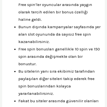
Free spin’ler oyuncular arasında yaygın
olarak tercih edilen bir bonus özelliği
haline geldi.
Bunun dışında kampanyalar sayfasında yer
alan slot oyununda da sayısız free spin
kazanabilirsiniz.
Free spin bonusları genellikle 10 spin ve 150
spin arasında değişmekte olan bir
bonustur.
Bu sitelerin yanı sıra ekibimiz tarafından
paylaşılan diğer siteleri takip ederek free
spin bonuslarından kolayca
yararlanabilirsiniz.
Fakat bu siteler arasında güvenilir olanları