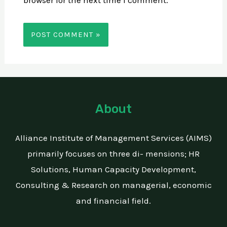
About
Alliance Institute of Management Services (AIMS)
primarily focuses on three di- mensions; HR
Solutions, Human Capacity Development,
Consulting & Research on managerial, economic
and financial field.