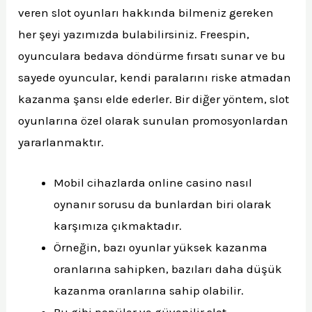
veren slot oyunları hakkında bilmeniz gereken
her şeyi yazımızda bulabilirsiniz. Freespin,
oyunculara bedava döndürme fırsatı sunar ve bu
sayede oyuncular, kendi paralarını riske atmadan
kazanma şansı elde ederler. Bir diğer yöntem, slot
oyunlarına özel olarak sunulan promosyonlardan
yararlanmaktır.
Mobil cihazlarda online casino nasıl
oynanır sorusu da bunlardan biri olarak
karşımıza çıkmaktadır.
Örneğin, bazı oyunlar yüksek kazanma
oranlarına sahipken, bazıları daha düşük
kazanma oranlarına sahip olabilir.