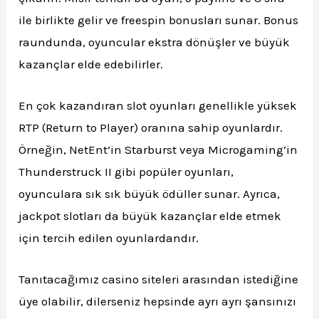
ile birlikte gelir ve freespin bonusları sunar. Bonus
raundunda, oyuncular ekstra dönüşler ve büyük
kazançlar elde edebilirler.
En çok kazandıran slot oyunları genellikle yüksek
RTP (Return to Player) oranına sahip oyunlardır.
Örneğin, NetEnt’in Starburst veya Microgaming’in
Thunderstruck II gibi popüler oyunları,
oyunculara sık sık büyük ödüller sunar. Ayrıca,
jackpot slotları da büyük kazançlar elde etmek
için tercih edilen oyunlardandır.
Tanıtacağımız casino siteleri arasından istediğine
üye olabilir, dilerseniz hepsinde ayrı ayrı şansınızı