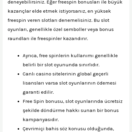
deneyebilirsiniz. Eğer freespin bonusları ile büyük
kazançlar elde etmek istiyorsanız, en yüksek
freespin veren slotları denemelisiniz. Bu slot
oyunları, genellikle özel semboller veya bonus
raundları ile freespinler kazandırır.
Ayrıca, free spinlerin kullanımı genellikle
belirli bir slot oyununda sınırlıdır.
Canlı casino sitelerinin global geçerli
lisansları varsa slot oyunlarının ödemesi
garanti edilir.
Free Spin bonusu, slot oyunlarında ücretsiz
şekilde döndürme hakkı sunan bir bonus
kampanyasıdır.
Çevrimiçi bahis söz konusu olduğunda,