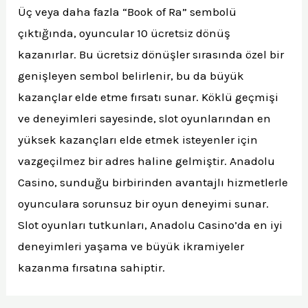
Üç veya daha fazla “Book of Ra” sembolü
çıktığında, oyuncular 10 ücretsiz dönüş
kazanırlar. Bu ücretsiz dönüşler sırasında özel bir
genişleyen sembol belirlenir, bu da büyük
kazançlar elde etme fırsatı sunar. Köklü geçmişi
ve deneyimleri sayesinde, slot oyunlarından en
yüksek kazançları elde etmek isteyenler için
vazgeçilmez bir adres haline gelmiştir. Anadolu
Casino, sunduğu birbirinden avantajlı hizmetlerle
oyunculara sorunsuz bir oyun deneyimi sunar.
Slot oyunları tutkunları, Anadolu Casino’da en iyi
deneyimleri yaşama ve büyük ikramiyeler
kazanma fırsatına sahiptir.