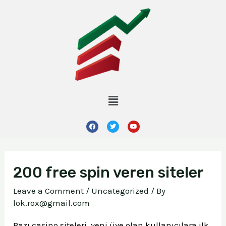
200 free spin veren siteler
Leave a Comment
/
Uncategorized
/ By
lok.rox@gmail.com
Bazı casino siteleri, yeni üye olan kullanıcılara ilk