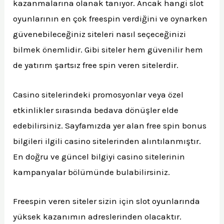
kazanmalarına olanak tanıyor. Ancak hangi slot
oyunlarının en çok freespin verdiğini ve oynarken
güvenebileceğiniz siteleri nasıl seçeceğinizi
bilmek önemlidir. Gibi siteler hem güvenilir hem
de yatırım şartsız free spin veren sitelerdir.
Casino sitelerindeki promosyonlar veya özel
etkinlikler sırasında bedava dönüşler elde
edebilirsiniz. Sayfamızda yer alan free spin bonus
bilgileri ilgili casino sitelerinden alıntılanmıştır.
En doğru ve güncel bilgiyi casino sitelerinin
kampanyalar bölümünde bulabilirsiniz.
Freespin veren siteler sizin için slot oyunlarında
yüksek kazanımın adreslerinden olacaktır.